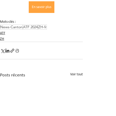
En savoir plus
Mots-clés :
News-Canton
ATF 2024
ZH-fr
ATF
ZH
Voir tout
Posts récents