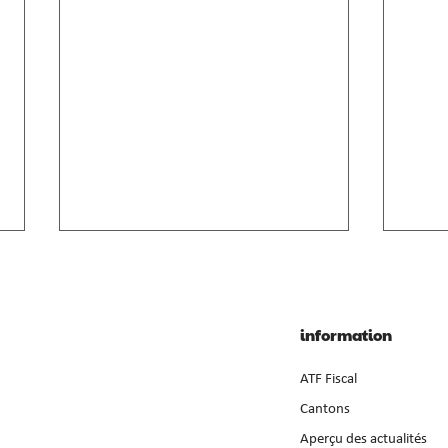
Crédit des bénéfices
Impos
intermédiaires dans AVIG
bénéf
Le gain intermédiaire selon la LACI
Le bén
information
se base sur le droit au salaire prévu
de la 
par le contrat de travail et non sur le
immob
ATF Fiscal
montant versé (consid. 7).
sépar
Cantons
l'activ
Aperçu des actualités