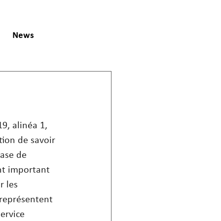
News
19, alinéa 1, 
tion de savoir 
base de 
nt important 
r les 
 représentent 
ervice 