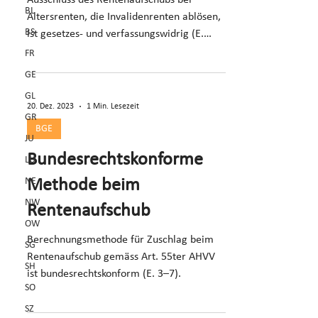
Ausschluss des Rentenaufschubs bei
BL
Altersrenten, die Invalidenrenten ablösen,
BS
ist gesetzes- und verfassungswidrig (E.
3.3–3.5).
FR
GE
GL
20. Dez. 2023
1 Min. Lesezeit
GR
BGE
JU
Bundesrechtskonforme
LU
NE
Methode beim
NW
Rentenaufschub
OW
Berechnungsmethode für Zuschlag beim
SG
Rentenaufschub gemäss Art. 55ter AHVV
SH
ist bundesrechtskonform (E. 3–7).
SO
SZ