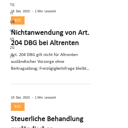
TG
19. Dez. 2023
1 Min. Lesezeit
TI
BGE
UR
VD
Nichtanwendung von Art.
VS
204 DBG bei Altrenten
ZG
Art. 204 DBG gilt nicht für Altrenten
ZH
ausländischer Vorsorge ohne
Beitragsabzug; Freizügigkeitsfrage bleibt
offen (E. 5.3.2, 5.4).
19. Dez. 2023
1 Min. Lesezeit
BGE
Steuerliche Behandlung