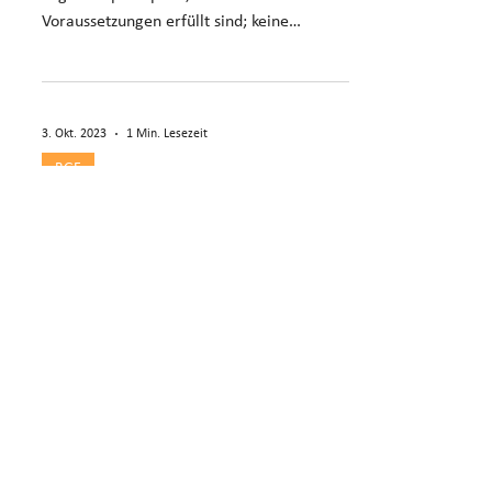
Voraussetzungen erfüllt sind; keine
Interessenabwägung nötig E. 4.1–4.4
3. Okt. 2023
1 Min. Lesezeit
BGE
Solidarhaftung und
Zahlungsunfähigkeit bei
Ehepartnern
Zahlungsunfähigkeit hebt Solidarhaftung
nur bei Nachweis fehlenden Einkommens
und Vermögens auf; Glaubhaftmachung
reicht nicht (E. 4).