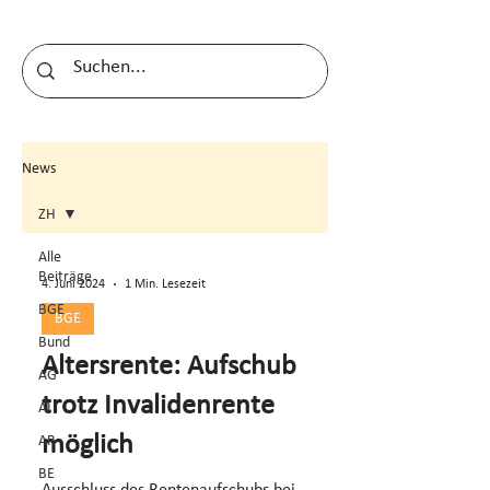
News
ZH
Alle
Beiträge
4. Juni 2024
1 Min. Lesezeit
BGE
BGE
Bund
Altersrente: Aufschub
AG
trotz Invalidenrente
AI
möglich
AR
BE