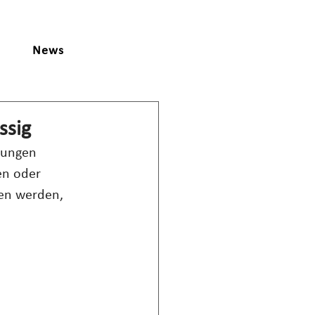
News
ssig
rungen 
en oder 
sen werden, 