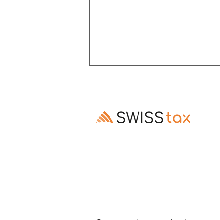
Altersrente: Aufschub trotz
Invalidenrente möglich
Ausschluss des Rentenaufschubs bei
Altersrenten, die Invalidenrenten
ablösen, ist gesetzes- und
verfassungswidrig (E. 3.3–3.5).