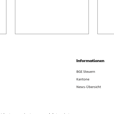
Anrechnung von
Geso
Zwischenverdienst im AVIG
Liqui
Zwischenverdienst gemäss AVIG
Liqui
Informationen
basiert auf arbeitsvertraglichem
Neube
Lohnanspruch, nicht auf
ist ge
BGE Steuern
ausbezahltem Betrag (E. 7).
der Er
Kantone
News-Übersicht