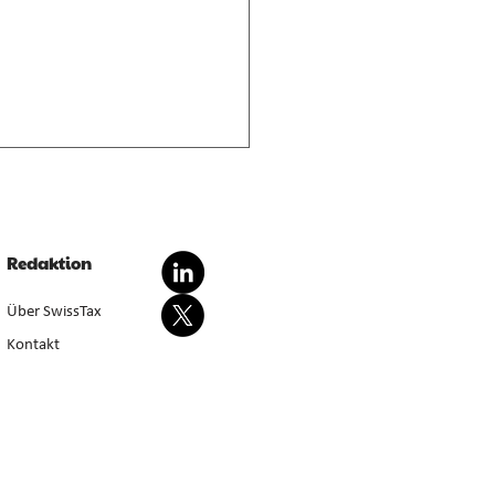
nderte Besteuerung von
dationsgewinnen
dationsgewinn aus
Redaktion
wertung von Anlagevermögen
sondert steuerbar, bei Aufgabe
Über SwissTax
werbstätigkeit (E. 5.4.1–5.4.3).
Kontakt