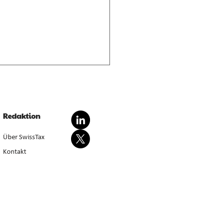
nderte Besteuerung von
dationsgewinnen
dationsgewinn aus
Redaktion
wertung von Anlagevermögen
sondert steuerbar, bei Aufgabe
Über SwissTax
werbstätigkeit (E. 5.4.1–5.4.3).
Kontakt