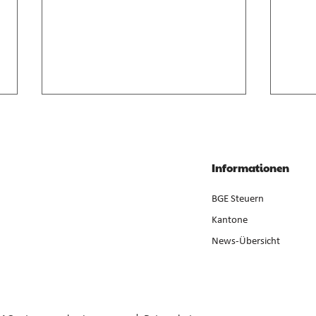
Anrechnung von
Geso
Zwischenverdienst im AVIG
Liqui
Zwischenverdienst gemäss AVIG
Liqui
Informationen
basiert auf arbeitsvertraglichem
Neube
Lohnanspruch, nicht auf
ist ge
BGE Steuern
ausbezahltem Betrag (E. 7).
der Er
Kantone
News-Übersicht