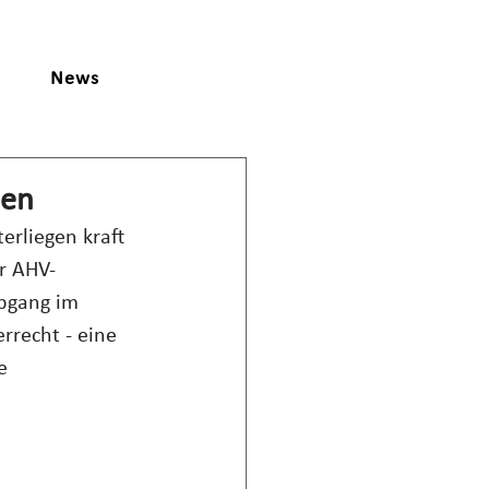
News
ien
rliegen kraft 
r AHV-
rbgang im 
rrecht - eine 
e 