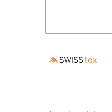
Altersrente: Aufschub trotz
Invalidenrente möglich
Ausschluss des Rentenaufschubs bei
Altersrenten, die Invalidenrenten
ablösen, ist gesetzes- und
verfassungswidrig (E. 3.3–3.5).