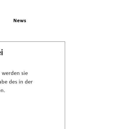
News
i
 werden sie 
abe des in der 
n.