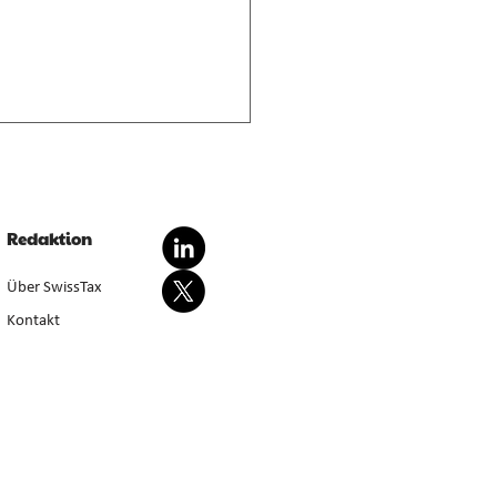
nderte Besteuerung von
dationsgewinnen
dationsgewinn aus
Redaktion
wertung von Anlagevermögen
sondert steuerbar, bei Aufgabe
Über SwissTax
werbstätigkeit (E. 5.4.1–5.4.3).
Kontakt