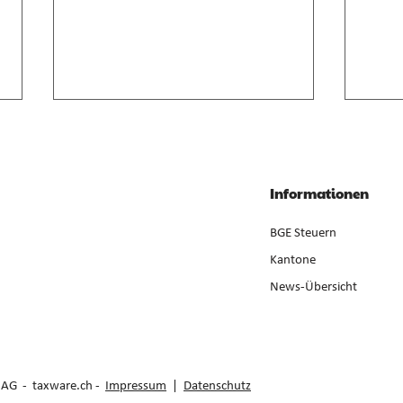
Anrechnung von
Geso
Zwischenverdienst im AVIG
Liqui
Zwischenverdienst gemäss AVIG
Liqui
Informationen
basiert auf arbeitsvertraglichem
Neube
Lohnanspruch, nicht auf
ist ge
BGE Steuern
ausbezahltem Betrag (E. 7).
der Er
Kantone
News-Übersicht
e AG -
taxware.ch
-
Impressum
|
Datenschutz