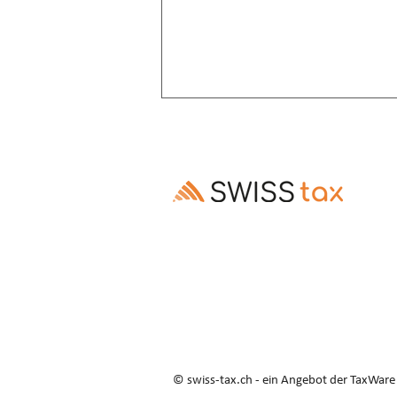
Altersrente: Aufschub trotz
Invalidenrente möglich
Ausschluss des Rentenaufschubs bei
Altersrenten, die Invalidenrenten
ablösen, ist gesetzes- und
verfassungswidrig (E. 3.3–3.5).
© swiss-tax.ch - ein Angebot der TaxWar