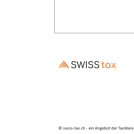
Altersrente: Aufschub trotz
Invalidenrente möglich
Ausschluss des Rentenaufschubs bei
Altersrenten, die Invalidenrenten
ablösen, ist gesetzes- und
verfassungswidrig (E. 3.3–3.5).
© swiss-tax.ch - ein Angebot der TaxWar