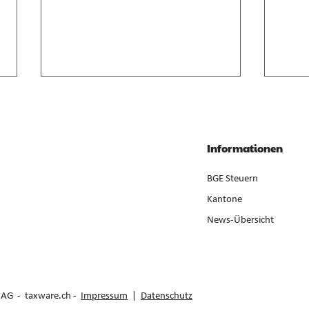
Anrechnung von
Geso
Zwischenverdienst im AVIG
Liqui
Zwischenverdienst gemäss AVIG
Liqui
Informationen
basiert auf arbeitsvertraglichem
Neube
Lohnanspruch, nicht auf
ist ge
BGE Steuern
ausbezahltem Betrag (E. 7).
der Er
Kantone
News-Übersicht
e AG -
taxware.ch
-
Impressum
|
Datenschutz