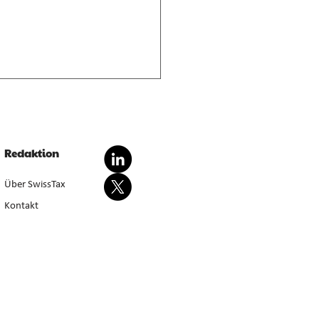
nderte Besteuerung von
dationsgewinnen
dationsgewinn aus
Redaktion
wertung von Anlagevermögen
sondert steuerbar, bei Aufgabe
Über SwissTax
werbstätigkeit (E. 5.4.1–5.4.3).
Kontakt