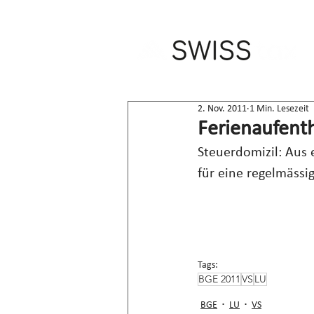
2. Nov. 2011
1 Min. Lesezeit
Ferienaufenth
Steuerdomizil: Aus
für eine regelmässi
Tags:
BGE 2011
VS
LU
BGE
LU
VS