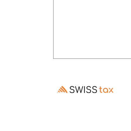
Altersrente: Aufschub trotz
Invalidenrente möglich
Ausschluss des Rentenaufschubs bei
Altersrenten, die Invalidenrenten
ablösen, ist gesetzes- und
verfassungswidrig (E. 3.3–3.5).