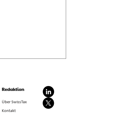
nderte Besteuerung von
dationsgewinnen
dationsgewinn aus
Redaktion
wertung von Anlagevermögen
sondert steuerbar, bei Aufgabe
Über SwissTax
werbstätigkeit (E. 5.4.1–5.4.3).
Kontakt