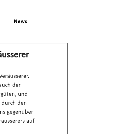
News
äusserer
eräusserer. 
auch der 
rgüten, und 
 durch den 
ns gegenüber 
räusserers auf 