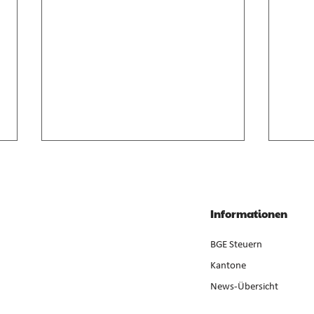
Anrechnung von
Geso
Zwischenverdienst im AVIG
Liqui
Zwischenverdienst gemäss AVIG
Liqui
Informationen
basiert auf arbeitsvertraglichem
Neube
Lohnanspruch, nicht auf
ist ge
BGE Steuern
ausbezahltem Betrag (E. 7).
der Er
Kantone
News-Übersicht