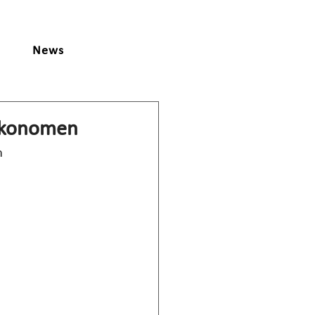
News
sökonomen
m 