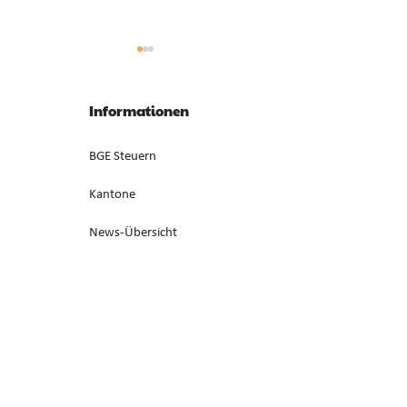
Anrechnung von
Gesonderte Beste
Zwischenverdienst im AVIG
Liquidationsgewi
Informationen
Zwischenverdienst gemäss AVIG
Liquidationsgewinn 
basiert auf arbeitsvertraglichem
Neubewertung von
BGE Steuern
Lohnanspruch, nicht auf
Anlagevermögen ist
ausbezahltem Betrag (E. 7).
steuerbar, bei Aufga
Kantone
Erwerbstätigkeit (E. 
News-Übersicht
Redaktion
Über SwissTax
Kontakt