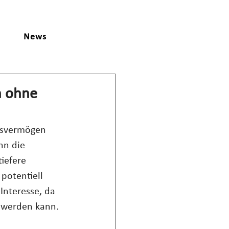
News
n ohne
tsvermögen 
nn die 
iefere 
potentiell 
Interesse, da 
t werden kann.