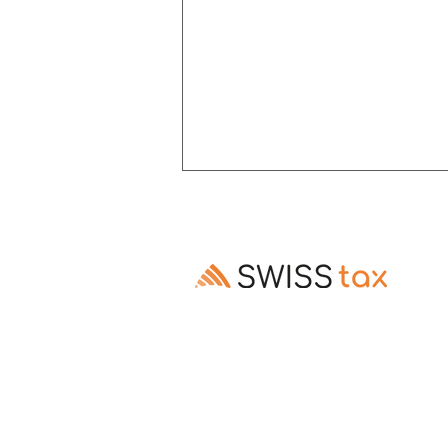
Altersrente: Aufschub trotz
Invalidenrente möglich
Ausschluss des Rentenaufschubs bei
Altersrenten, die Invalidenrenten
ablösen, ist gesetzes- und
verfassungswidrig (E. 3.3–3.5).