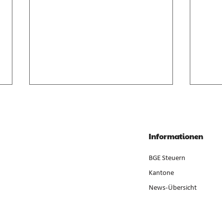
Anrechnung von
Geso
Zwischenverdienst im AVIG
Liqui
Zwischenverdienst gemäss AVIG
Liqui
Informationen
basiert auf arbeitsvertraglichem
Neube
Lohnanspruch, nicht auf
ist ge
BGE Steuern
ausbezahltem Betrag (E. 7).
der Er
Kantone
News-Übersicht