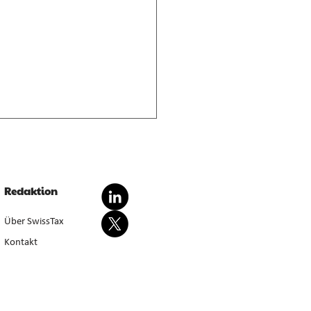
nderte Besteuerung von
dationsgewinnen
dationsgewinn aus
Redaktion
wertung von Anlagevermögen
sondert steuerbar, bei Aufgabe
Über SwissTax
werbstätigkeit (E. 5.4.1–5.4.3).
Kontakt