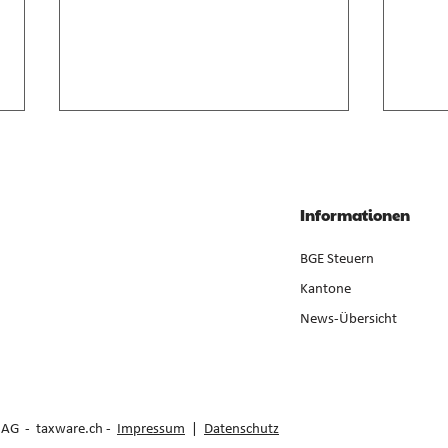
Anrechnung von
Geso
Zwischenverdienst im AVIG
Liqui
Zwischenverdienst gemäss AVIG
Liqui
Informationen
basiert auf arbeitsvertraglichem
Neube
Lohnanspruch, nicht auf
ist ge
BGE Steuern
ausbezahltem Betrag (E. 7).
der Er
Kantone
News-Übersicht
e AG -
taxware.ch
-
Impressum
|
Datenschutz