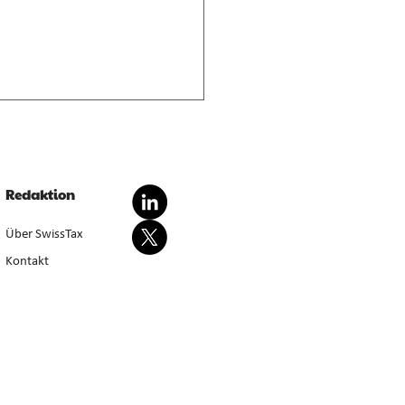
nderte Besteuerung von
dationsgewinnen
dationsgewinn aus
Redaktion
wertung von Anlagevermögen
sondert steuerbar, bei Aufgabe
Über SwissTax
werbstätigkeit (E. 5.4.1–5.4.3).
Kontakt