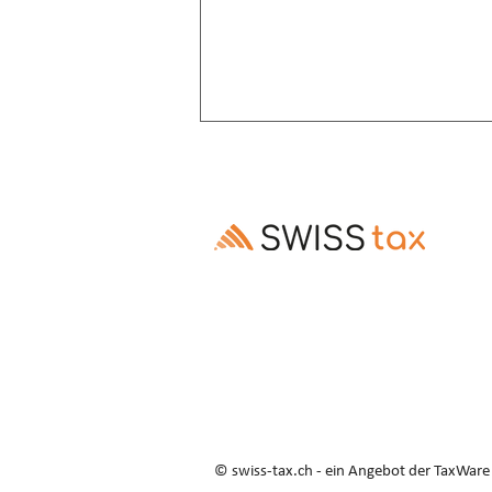
Altersrente: Aufschub trotz
Invalidenrente möglich
Ausschluss des Rentenaufschubs bei
Altersrenten, die Invalidenrenten
ablösen, ist gesetzes- und
verfassungswidrig (E. 3.3–3.5).
© swiss-tax.ch - ein Angebot der TaxWar