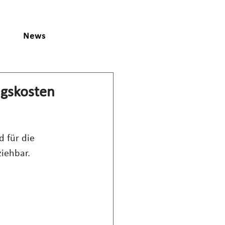
News
ngskosten
 für die 
ziehbar.