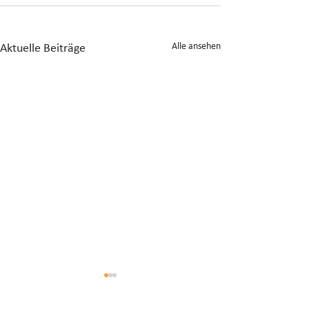
Alle ansehen
Aktuelle Beiträge
Anrechnung von
Gesonderte Beste
Zwischenverdienst im AVIG
Liquidationsgewi