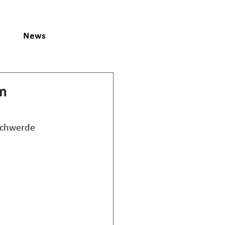
News
m
schwerde 