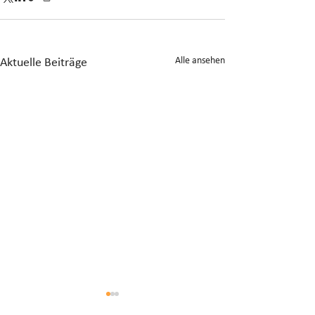
Alle ansehen
Aktuelle Beiträge
Anrechnung von
Gesonderte Beste