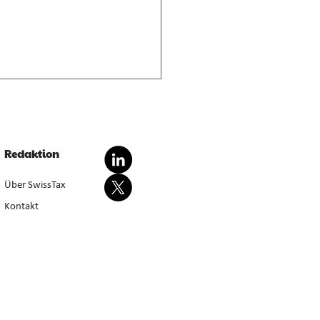
nderte Besteuerung von
dationsgewinnen
dationsgewinn aus
Redaktion
wertung von Anlagevermögen
sondert steuerbar, bei Aufgabe
Über SwissTax
werbstätigkeit (E. 5.4.1–5.4.3).
Kontakt