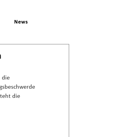
News
n
 die 
ngsbeschwerde 
eht die 