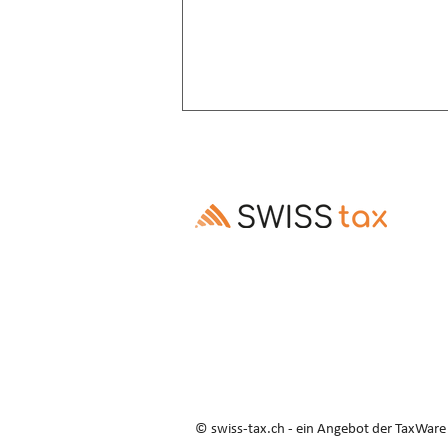
Altersrente: Aufschub trotz
Invalidenrente möglich
Ausschluss des Rentenaufschubs bei
Altersrenten, die Invalidenrenten
ablösen, ist gesetzes- und
verfassungswidrig (E. 3.3–3.5).
© swiss-tax.ch - ein Angebot der TaxWar