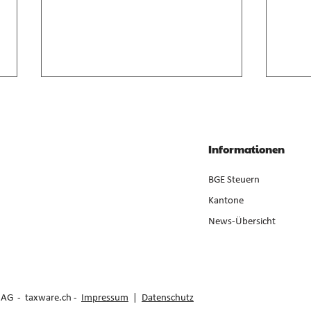
Anrechnung von
Geso
Zwischenverdienst im AVIG
Liqui
Zwischenverdienst gemäss AVIG
Liqui
Informationen
basiert auf arbeitsvertraglichem
Neube
Lohnanspruch, nicht auf
ist ge
BGE Steuern
ausbezahltem Betrag (E. 7).
der Er
Kantone
News-Übersicht
e AG -
taxware.ch
-
Impressum
|
Datenschutz