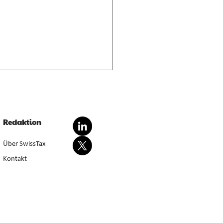
nderte Besteuerung von
dationsgewinnen
dationsgewinn aus
Redaktion
wertung von Anlagevermögen
sondert steuerbar, bei Aufgabe
Über SwissTax
werbstätigkeit (E. 5.4.1–5.4.3).
Kontakt