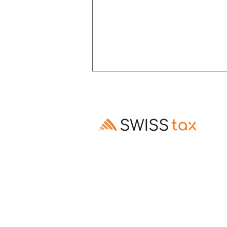
Altersrente: Aufschub trotz
Invalidenrente möglich
Ausschluss des Rentenaufschubs bei
Altersrenten, die Invalidenrenten
ablösen, ist gesetzes- und
verfassungswidrig (E. 3.3–3.5).