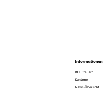
Anrechnung von
Geso
Zwischenverdienst im AVIG
Liqui
Zwischenverdienst gemäss AVIG
Liqui
Informationen
basiert auf arbeitsvertraglichem
Neube
Lohnanspruch, nicht auf
ist ge
BGE Steuern
ausbezahltem Betrag (E. 7).
der Er
Kantone
News-Übersicht