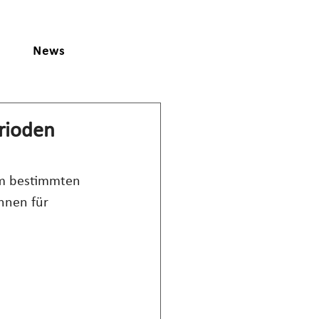
News
rioden
em bestimmten 
nen für 