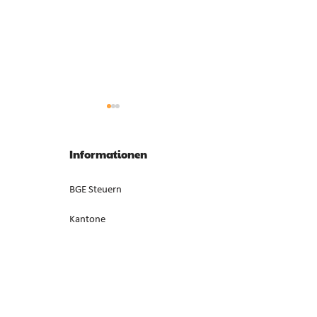
Anrechnung von
Gesonderte Beste
Zwischenverdienst im AVIG
Liquidationsgewi
Informationen
Zwischenverdienst gemäss AVIG
Liquidationsgewinn 
basiert auf arbeitsvertraglichem
Neubewertung von
BGE Steuern
Lohnanspruch, nicht auf
Anlagevermögen ist
ausbezahltem Betrag (E. 7).
steuerbar, bei Aufga
Kantone
Erwerbstätigkeit (E. 
News-Übersicht
Redaktion