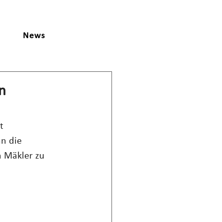
News
n
t 
n die 
n Mäkler zu 