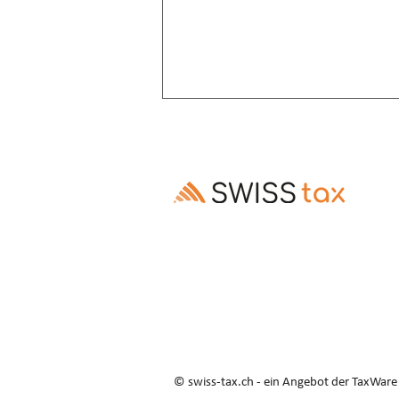
Altersrente: Aufschub trotz
Invalidenrente möglich
Ausschluss des Rentenaufschubs bei
Altersrenten, die Invalidenrenten
ablösen, ist gesetzes- und
verfassungswidrig (E. 3.3–3.5).
© swiss-tax.ch - ein Angebot der TaxWar