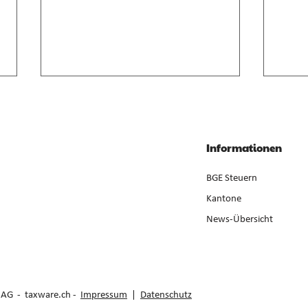
Anrechnung von
Geso
Zwischenverdienst im AVIG
Liqui
Zwischenverdienst gemäss AVIG
Liqui
Informationen
basiert auf arbeitsvertraglichem
Neube
Lohnanspruch, nicht auf
ist ge
BGE Steuern
ausbezahltem Betrag (E. 7).
der Er
Kantone
News-Übersicht
e AG -
taxware.ch
-
Impressum
|
Datenschutz