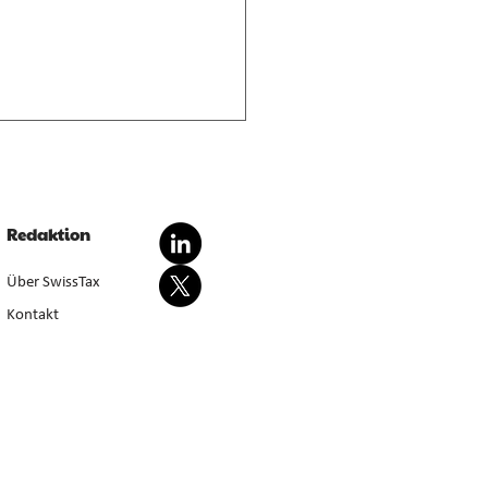
nderte Besteuerung von
dationsgewinnen
dationsgewinn aus
Redaktion
wertung von Anlagevermögen
sondert steuerbar, bei Aufgabe
Über SwissTax
werbstätigkeit (E. 5.4.1–5.4.3).
Kontakt