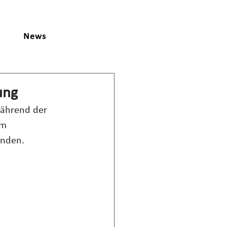
News
ung
während der 
um 
ünden. 