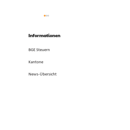
Anrechnung von
Gesonderte Beste
Zwischenverdienst im AVIG
Liquidationsgewi
Informationen
Zwischenverdienst gemäss AVIG
Liquidationsgewinn 
basiert auf arbeitsvertraglichem
Neubewertung von
BGE Steuern
Lohnanspruch, nicht auf
Anlagevermögen ist
ausbezahltem Betrag (E. 7).
steuerbar, bei Aufga
Kantone
Erwerbstätigkeit (E. 
News-Übersicht
Redaktion
Über SwissTax
Kontakt