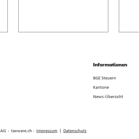
Anrechnung von
Geso
Zwischenverdienst im AVIG
Liqui
Zwischenverdienst gemäss AVIG
Liqui
Informationen
basiert auf arbeitsvertraglichem
Neube
Lohnanspruch, nicht auf
ist ge
BGE Steuern
ausbezahltem Betrag (E. 7).
der Er
Kantone
News-Übersicht
e AG -
taxware.ch
-
Impressum
|
Datenschutz