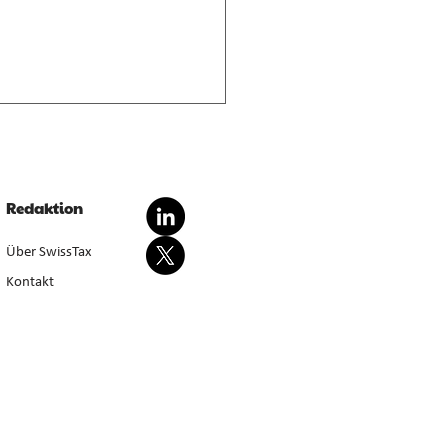
nderte Besteuerung von
dationsgewinnen
dationsgewinn aus
Redaktion
wertung von Anlagevermögen
sondert steuerbar, bei Aufgabe
Über SwissTax
werbstätigkeit (E. 5.4.1–5.4.3).
Kontakt