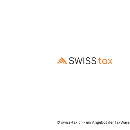
Altersrente: Aufschub trotz
Invalidenrente möglich
Ausschluss des Rentenaufschubs bei
Altersrenten, die Invalidenrenten
ablösen, ist gesetzes- und
verfassungswidrig (E. 3.3–3.5).
© swiss-tax.ch - ein Angebot der TaxWar