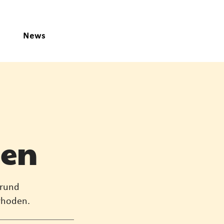
News
den
 rund
rhoden.