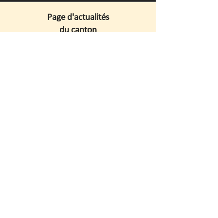
Page d'actualités
du canton
Savoir plus
FAQ
Savoir plus
Jurisprudence
Savoir plus