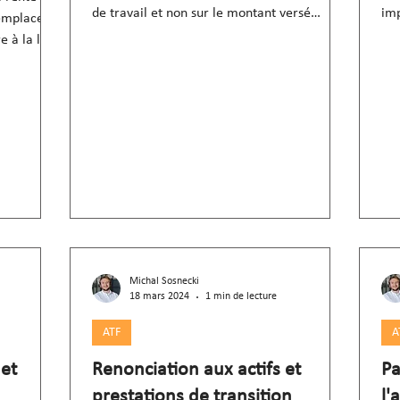
de travail et non sur le montant versé
imp
remplacent
(consid. 7).
de 
e à la loi
Michal Sosnecki
18 mars 2024
1 min de lecture
ATF
A
 et
Renonciation aux actifs et
Pa
prestations de transition
l'