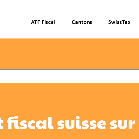
ATF Fiscal
Cantons
SwissTax
t fiscal suisse su