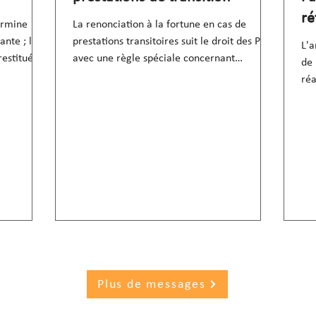
ré
ermine
La renonciation à la fortune en cas de
nte ; les
prestations transitoires suit le droit des PC,
L'a
restitués
avec une règle spéciale concernant
de 
l'utilisation
réa
Plus de messages