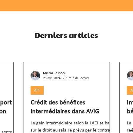
Derniers articles
Michal Sosnecki
25 avr. 2024
1 min de lecture
ATF
A
eport
Crédit des bénéfices
Im
ion
intermédiaires dans AVIG
bé
Le gain intermédiaire selon la LACI se base
Le 
sur le droit au salaire prévu par le contrat
réé
a rente