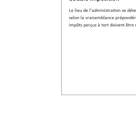
Le lieu de l'administration se dét
selon la vraisemblance prépondéra
impôts perçus à tort doivent être 
(consid. 3-4