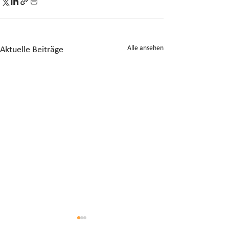
Alle ansehen
Aktuelle Beiträge
Anrechnung von
Gesonderte Beste