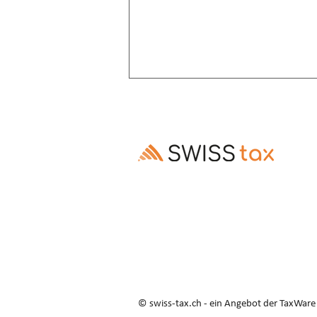
Altersrente: Aufschub trotz
Invalidenrente möglich
Ausschluss des Rentenaufschubs bei
Altersrenten, die Invalidenrenten
ablösen, ist gesetzes- und
verfassungswidrig (E. 3.3–3.5).
© swiss-tax.ch - ein Angebot der TaxWar