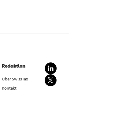
nderte Besteuerung von
dationsgewinnen
dationsgewinn aus
Redaktion
wertung von Anlagevermögen
sondert steuerbar, bei Aufgabe
Über SwissTax
werbstätigkeit (E. 5.4.1–5.4.3).
Kontakt