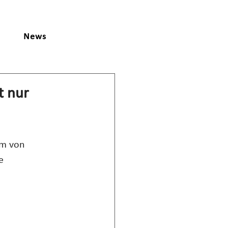
News
t nur
rm von 
e 