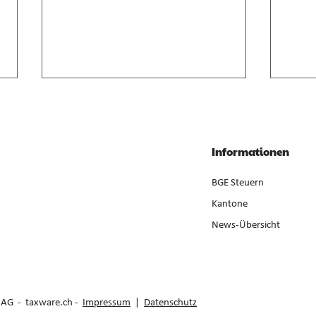
Anrechnung von
Geso
Zwischenverdienst im AVIG
Liqui
Zwischenverdienst gemäss AVIG
Liqui
Informationen
basiert auf arbeitsvertraglichem
Neube
Lohnanspruch, nicht auf
ist ge
BGE Steuern
ausbezahltem Betrag (E. 7).
der Er
Kantone
News-Übersicht
e AG -
taxware.ch
-
Impressum
|
Datenschutz