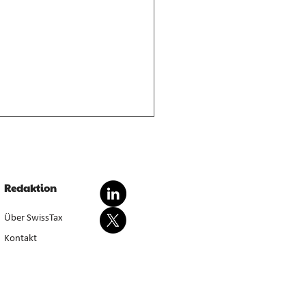
nderte Besteuerung von
dationsgewinnen
dationsgewinn aus
Redaktion
wertung von Anlagevermögen
sondert steuerbar, bei Aufgabe
Über SwissTax
werbstätigkeit (E. 5.4.1–5.4.3).
Kontakt