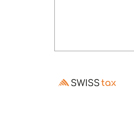
Altersrente: Aufschub trotz
Invalidenrente möglich
Ausschluss des Rentenaufschubs bei
Altersrenten, die Invalidenrenten
ablösen, ist gesetzes- und
verfassungswidrig (E. 3.3–3.5).