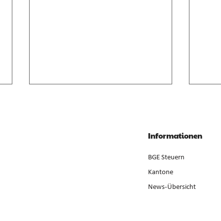
Anrechnung von
Geso
Zwischenverdienst im AVIG
Liqui
Zwischenverdienst gemäss AVIG
Liqui
Informationen
basiert auf arbeitsvertraglichem
Neube
Lohnanspruch, nicht auf
ist ge
BGE Steuern
ausbezahltem Betrag (E. 7).
der Er
Kantone
News-Übersicht