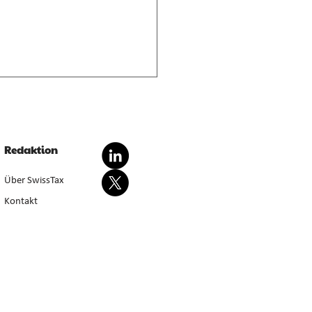
nderte Besteuerung von
dationsgewinnen
dationsgewinn aus
Redaktion
wertung von Anlagevermögen
sondert steuerbar, bei Aufgabe
Über SwissTax
werbstätigkeit (E. 5.4.1–5.4.3).
Kontakt