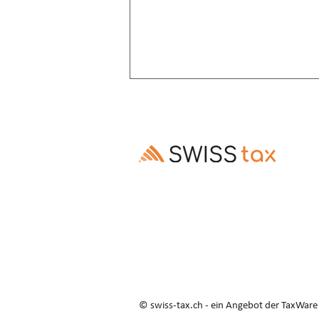
Altersrente: Aufschub trotz
Invalidenrente möglich
Ausschluss des Rentenaufschubs bei
Altersrenten, die Invalidenrenten
ablösen, ist gesetzes- und
verfassungswidrig (E. 3.3–3.5).
© swiss-tax.ch - ein Angebot der TaxWar