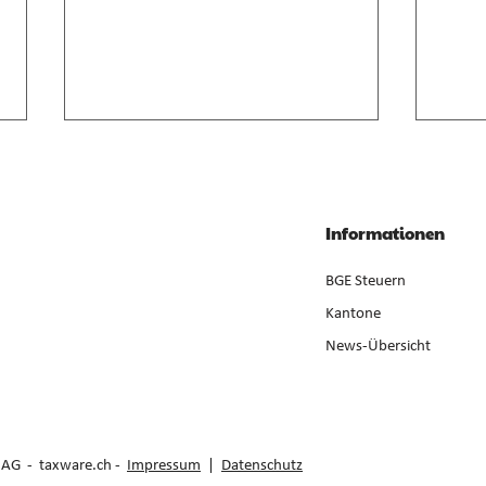
Anrechnung von
Geso
Zwischenverdienst im AVIG
Liqui
Zwischenverdienst gemäss AVIG
Liqui
Informationen
basiert auf arbeitsvertraglichem
Neube
Lohnanspruch, nicht auf
ist ge
BGE Steuern
ausbezahltem Betrag (E. 7).
der Er
Kantone
News-Übersicht
e AG -
taxware.ch
-
Impressum
|
Datenschutz