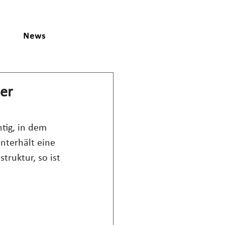
News
der
tig, in dem 
Unterhält eine 
truktur, so ist 