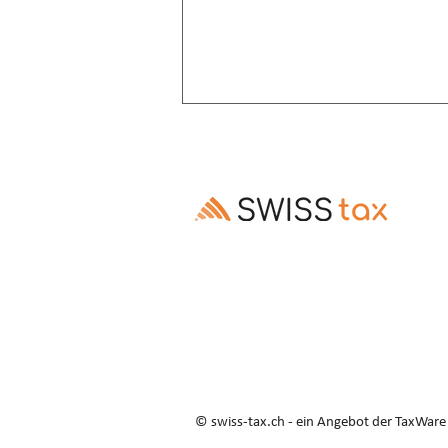
Altersrente: Aufschub trotz
Invalidenrente möglich
Ausschluss des Rentenaufschubs bei
Altersrenten, die Invalidenrenten
ablösen, ist gesetzes- und
verfassungswidrig (E. 3.3–3.5).
© swiss-tax.ch - ein Angebot der TaxWar