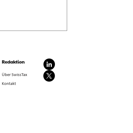
nderte Besteuerung von
dationsgewinnen
dationsgewinn aus
Redaktion
wertung von Anlagevermögen
sondert steuerbar, bei Aufgabe
Über SwissTax
werbstätigkeit (E. 5.4.1–5.4.3).
Kontakt