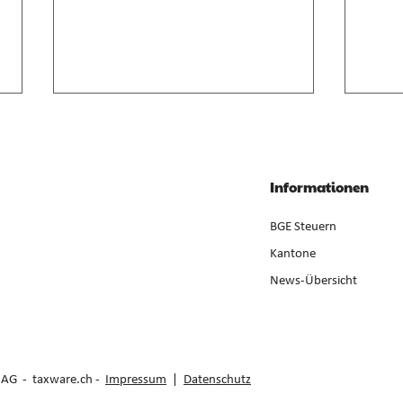
Anrechnung von
Geso
Zwischenverdienst im AVIG
Liqui
Zwischenverdienst gemäss AVIG
Liqui
Informationen
basiert auf arbeitsvertraglichem
Neube
Lohnanspruch, nicht auf
ist ge
BGE Steuern
ausbezahltem Betrag (E. 7).
der Er
Kantone
News-Übersicht
e AG -
taxware.ch
-
Impressum
|
Datenschutz