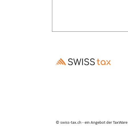
Altersrente: Aufschub trotz
Invalidenrente möglich
Ausschluss des Rentenaufschubs bei
Altersrenten, die Invalidenrenten
ablösen, ist gesetzes- und
verfassungswidrig (E. 3.3–3.5).
© swiss-tax.ch - ein Angebot der TaxWar