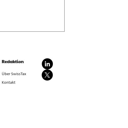
nderte Besteuerung von
dationsgewinnen
dationsgewinn aus
Redaktion
wertung von Anlagevermögen
sondert steuerbar, bei Aufgabe
Über SwissTax
werbstätigkeit (E. 5.4.1–5.4.3).
Kontakt