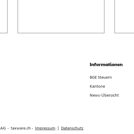
Anrechnung von
Geso
Zwischenverdienst im AVIG
Liqui
Zwischenverdienst gemäss AVIG
Liqui
Informationen
basiert auf arbeitsvertraglichem
Neube
Lohnanspruch, nicht auf
ist ge
BGE Steuern
ausbezahltem Betrag (E. 7).
der Er
Kantone
News-Übersicht
e AG -
taxware.ch
-
Impressum
|
Datenschutz