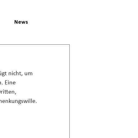
News
gt nicht, um 
. Eine 
itten, 
henkungswille.