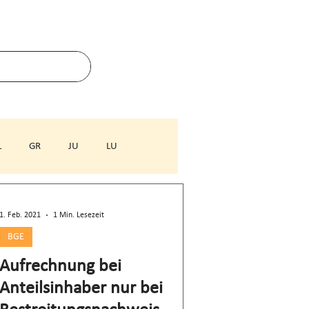
L
GR
JU
LU
ZG
ZH
1. Feb. 2021
1 Min. Lesezeit
BGE
Aufrechnung bei
Anteilsinhaber nur bei