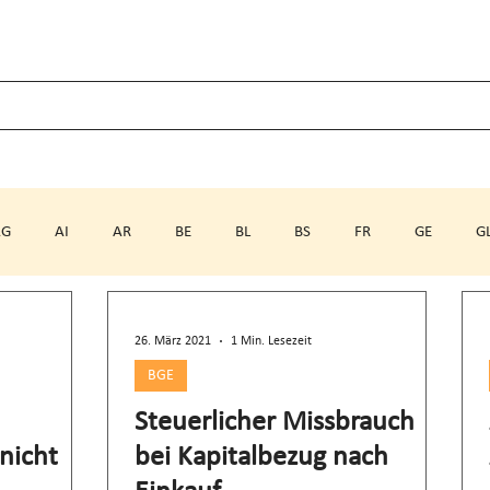
AG
AI
AR
BE
BL
BS
FR
GE
G
SH
SO
SZ
TG
TI
UR
VD
VS
26. März 2021
1 Min. Lesezeit
BGE
Steuerlicher Missbrauch
nicht
bei Kapitalbezug nach