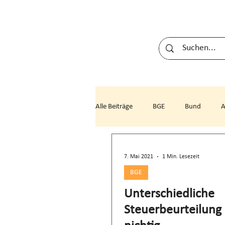
Alle Beiträge
BGE
Bund
NE
NW
OW
SG
7. Mai 2021
1 Min. Lesezeit
BGE
Unterschiedliche
Steuerbeurteilung 