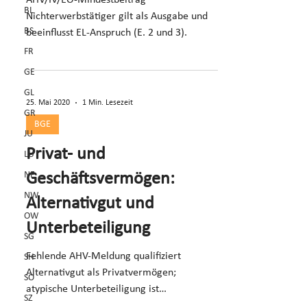
AHV/IV/EO-Mindestbeitrag
BL
Nichterwerbstätiger gilt als Ausgabe und
BS
beeinflusst EL-Anspruch (E. 2 und 3).
FR
GE
GL
25. Mai 2020
1 Min. Lesezeit
GR
BGE
JU
Privat- und
LU
NE
Geschäftsvermögen:
NW
Alternativgut und
OW
Unterbeteiligung
SG
Fehlende AHV-Meldung qualifiziert
SH
Alternativgut als Privatvermögen;
SO
atypische Unterbeteiligung ist
SZ
Geschäftsvermögen bei beruflichem