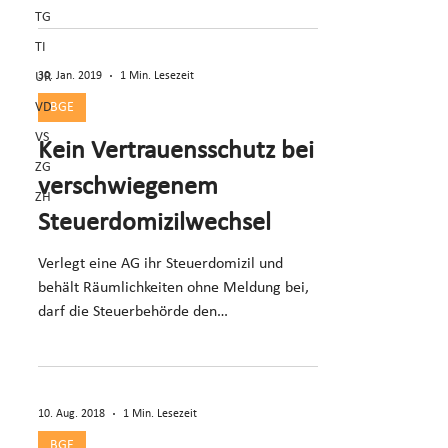
TG
Bezug.
TI
30. Jan. 2019
1 Min. Lesezeit
UR
VD
BGE
VS
Kein Vertrauensschutz bei
ZG
verschwiegenem
ZH
Steuerdomizilwechsel
Verlegt eine AG ihr Steuerdomizil und
behält Räumlichkeiten ohne Meldung bei,
darf die Steuerbehörde den
Einschätzungsvorschlag ändern.
10. Aug. 2018
1 Min. Lesezeit
BGE