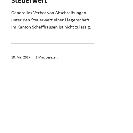
Steuerwert
Generelles Verbot von Abschreibungen
unter den Steuerwert einer Liegenschaft
im Kanton Schaffhausen ist nicht zulässig.
10. Mai 2017
1 Min. Lesezeit
BGE
Beweislast bei Einsprache
gegen
Ermessensveranlagung
Offensichtliche Unrichtigkeit einer
Ermessensveranlagung muss umfassend
belegt werden; verspätete Unterlagen