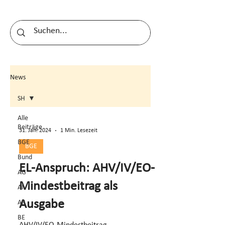
News
SH
Alle
Beiträge
31. Jan. 2024
1 Min. Lesezeit
BGE
BGE
Bund
EL-Anspruch: AHV/IV/EO-
AG
Mindestbeitrag als
AI
Ausgabe
AR
BE