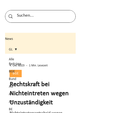
News
GL
Alle
Beiträge
4. Okt. 2023
1 Min. Lesezeit
BGE
BGE
Bund
Rechtskraft bei
AG
Nichteintreten wegen
AI
Unzuständigkeit
AR
BE