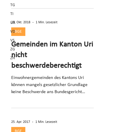
TG
TI
25. Okt. 2018
1 Min. Lesezeit
UR
VD
BGE
VS
Gemeinden im Kanton Uri
ZG
nicht
ZH
beschwerdeberechtigt
Einwohnergemeinden des Kantons Uri
können mangels gesetzlicher Grundlage
keine Beschwerde ans Bundesgericht
erheben.
25. Apr. 2017
1 Min. Lesezeit
BGE