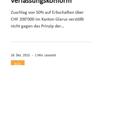
verfassungskonform
Zuschlag von 50% auf Erbschaften über
CHF 200'000 im Kanton Glarus verstößt
nicht gegen das Prinzip der
wirtschaftlichen Leistungsfähigkeit.
16. Dez. 2013
1 Min. Lesezeit
BGE
Ergänzende
Vermögenssteuer auf
Differenz bei
Landwirtschaftsverkäufen
Ergänzende Vermögenssteuer auf Ertrags-
Verkehrswert-Differenz gilt nur für Jahre