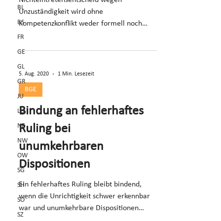
Nichteintretensentscheid wegen
BL
Unzuständigkeit wird ohne
BS
Kompetenzkonflikt weder formell noch
materiell rechtskräftig (E. 5).
FR
GE
GL
5. Aug. 2020
1 Min. Lesezeit
GR
BGE
JU
Bindung an fehlerhaftes
LU
NE
Ruling bei
NW
unumkehrbaren
OW
Dispositionen
SG
Ein fehlerhaftes Ruling bleibt bindend,
SH
wenn die Unrichtigkeit schwer erkennbar
SO
war und unumkehrbare Dispositionen
SZ
erfolgten.