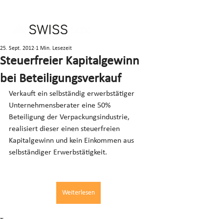
25. Sept. 2012
1 Min. Lesezeit
Steuerfreier Kapitalgewinn
bei Beteiligungsverkauf
Verkauft ein selbständig erwerbstätiger 
Unternehmensberater eine 50% 
Beteiligung der Verpackungsindustrie, 
realisiert dieser einen steuerfreien 
Kapitalgewinn und kein Einkommen aus 
selbständiger Erwerbstätigkeit.
Weiterlesen