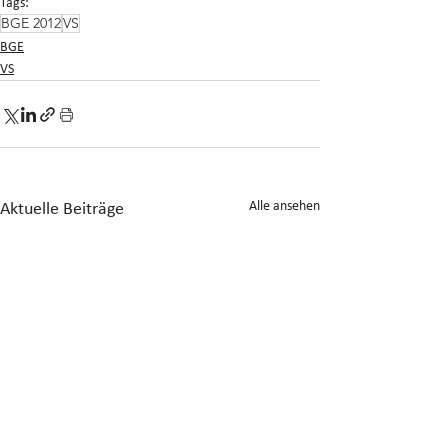
Tags:
BGE 2012
VS
BGE
VS
Alle ansehen
Aktuelle Beiträge