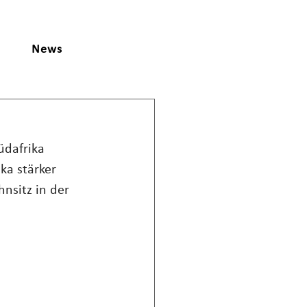
News
üdafrika 
ka stärker 
nsitz in der 