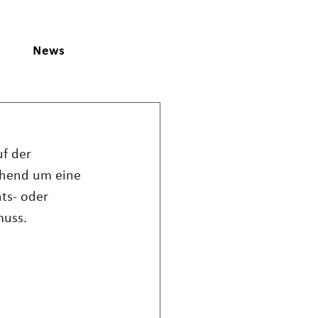
News
f der 
ichend um eine 
ts- oder 
muss.