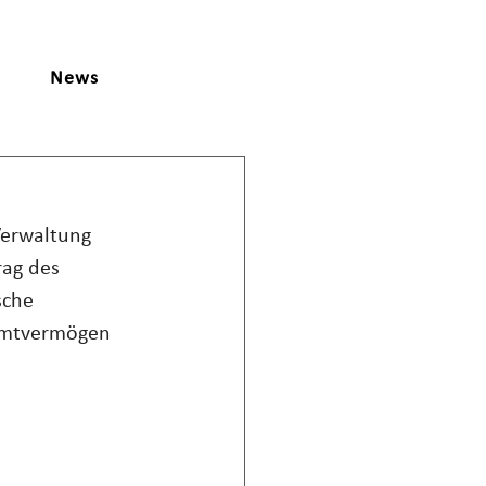
News
Verwaltung 
rag des 
sche 
samtvermögen 