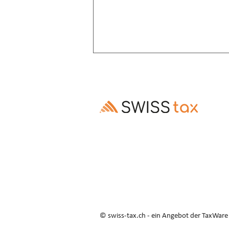
Altersrente: Aufschub trotz
Invalidenrente möglich
Ausschluss des Rentenaufschubs bei
Altersrenten, die Invalidenrenten
ablösen, ist gesetzes- und
verfassungswidrig (E. 3.3–3.5).
© swiss-tax.ch - ein Angebot der TaxWar