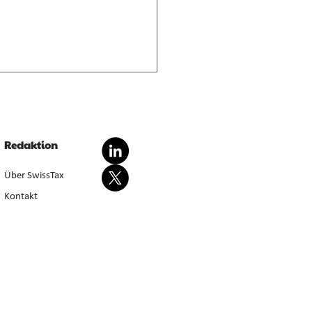
nderte Besteuerung von
dationsgewinnen
dationsgewinn aus
Redaktion
wertung von Anlagevermögen
sondert steuerbar, bei Aufgabe
Über SwissTax
werbstätigkeit (E. 5.4.1–5.4.3).
Kontakt