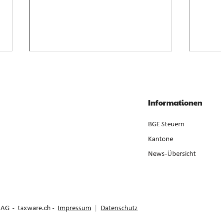
Anrechnung von
Geso
Zwischenverdienst im AVIG
Liqui
Zwischenverdienst gemäss AVIG
Liqui
Informationen
basiert auf arbeitsvertraglichem
Neube
Lohnanspruch, nicht auf
ist ge
BGE Steuern
ausbezahltem Betrag (E. 7).
der Er
Kantone
News-Übersicht
e AG -
taxware.ch
-
Impressum
|
Datenschutz