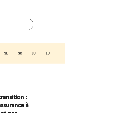
GL
GR
JU
LU
ZG
ZH
ransition :
assurance à