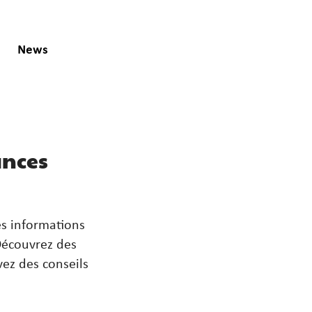
News
ances
es informations
 Découvrez des
vez des conseils