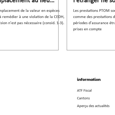
placement au lieu
l'étranger ne s
nnulation
prises en comp
mplacement de la valeur en espèces
Les prestations PTOM so
 à remédier à une violation de la CEDH,
comme des prestations de
ision n'est pas nécessaire (consid. 1-3).
périodes d'assurance étr
prises en compte
information
ATF Fiscal
Cantons
Aperçu des actualités