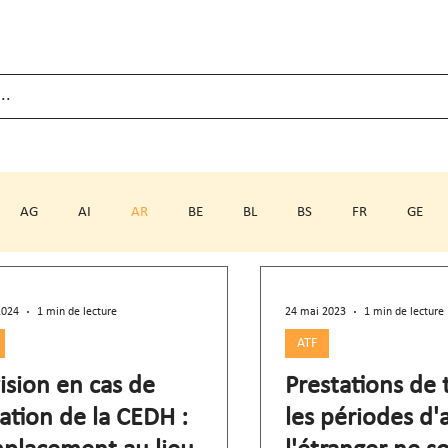
AG
AI
AR
BE
BL
BS
FR
GE
SH
SO
SZ
TG
TI
UR
VD
VS
2024
1 min de lecture
24 mai 2023
1 min de lecture
ATF
ision en cas de
Prestations de t
lation de la CEDH :
les périodes d'