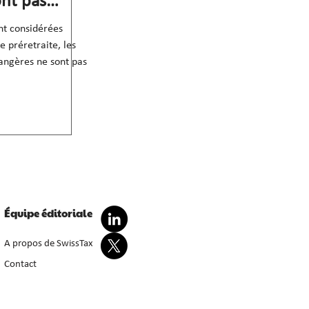
ont pas
te
nt considérées
 préretraite, les
angères ne sont pas
Équipe éditoriale
A propos de SwissTax
Contact