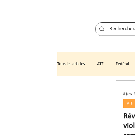
Tous les articles
ATF
Fédéral
NE
NW
OW
SG
8 janv. 
ATF
Rév
vio