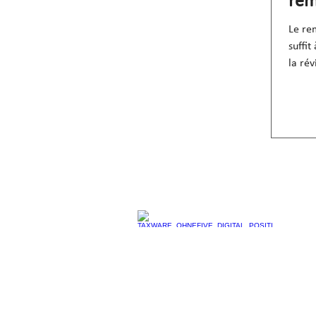
rem
d'a
Le re
suffit
la rév