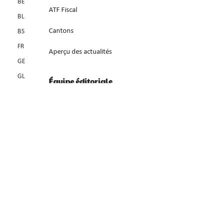
BE
ATF Fiscal
BL
Cantons
BS
FR
Aperçu des actualités
GE
GL
Équipe éditoriale
GR
A propos de SwissTax
JU
LU
Contact
NE
NW
OW
SG
SH
SO