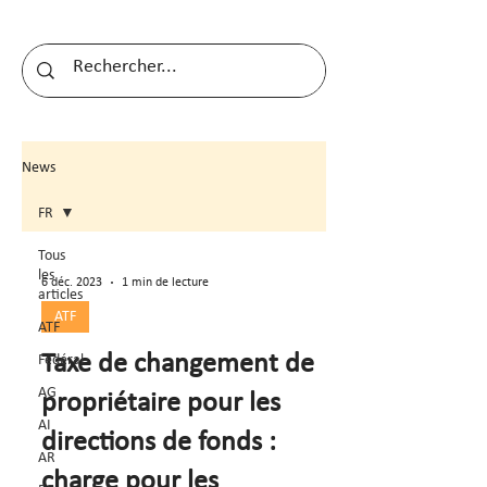
News
FR
Tous
les
6 déc. 2023
1 min de lecture
articles
ATF
ATF
Taxe de changement de
Fédéral
AG
propriétaire pour les
AI
directions de fonds :
AR
charge pour les