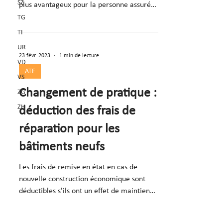
SZ
plus avantageux pour la personne assurée
(consid. 5.3-5.4)
TG
TI
UR
23 févr. 2023
1 min de lecture
VD
ATF
VS
Changement de pratique :
ZG
ZH
déduction des frais de
réparation pour les
bâtiments neufs
Les frais de remise en état en cas de
nouvelle construction économique sont
déductibles s'ils ont un effet de maintien
de la valeur