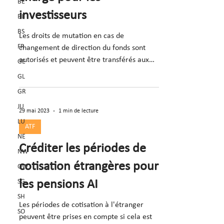
BE
investisseurs
BL
BS
Les droits de mutation en cas de
FR
changement de direction du fonds sont
autorisés et peuvent être transférés aux
GE
investisseurs si le contrat
GL
GR
JU
29 mai 2023
1 min de lecture
LU
ATF
NE
Créditer les périodes de
NW
cotisation étrangères pour
OW
SG
les pensions AI
SH
Les périodes de cotisation à l'étranger
SO
peuvent être prises en compte si cela est