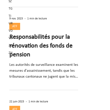
SZ
TG
TI
9 nov. 2023
1 min de lecture
UR
ATF
VD
Responsabilités pour la
VS
rénovation des fonds de
ZG
ZH
pension
Les autorités de surveillance examinent les
mesures d'assainissement, tandis que les
tribunaux cantonaux ne jugent que la mise
en œuvre
22 juin 2023
1 min de lecture
ATF