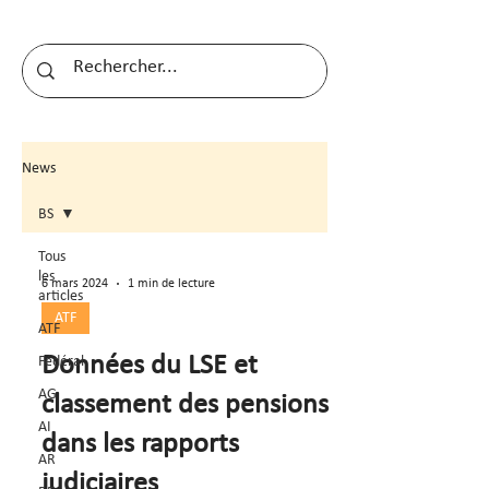
News
BS
Tous
les
6 mars 2024
1 min de lecture
articles
ATF
ATF
Données du LSE et
Fédéral
AG
classement des pensions
AI
dans les rapports
AR
judiciaires