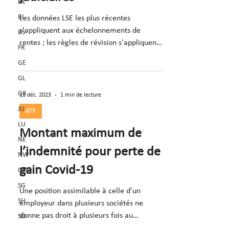
BE
BL
Les données LSE les plus récentes
s'appliquent aux échelonnements de
BS
rentes ; les règles de révision s'appliquent
FR
par analogie (consid. 5.2)
GE
GL
GR
11 déc. 2023
1 min de lecture
JU
ATF
LU
Montant maximum de
NE
l’indemnité pour perte de
NW
gain Covid-19
OW
SG
Une position assimilable à celle d'un
SH
employeur dans plusieurs sociétés ne
donne pas droit à plusieurs fois au
SO
montant maximal (consid. 6).