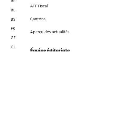
BE
ATF Fiscal
BL
Cantons
BS
FR
Aperçu des actualités
GE
GL
Équipe éditoriale
GR
A propos de SwissTax
JU
LU
Contact
NE
NW
OW
SG
SH
SO