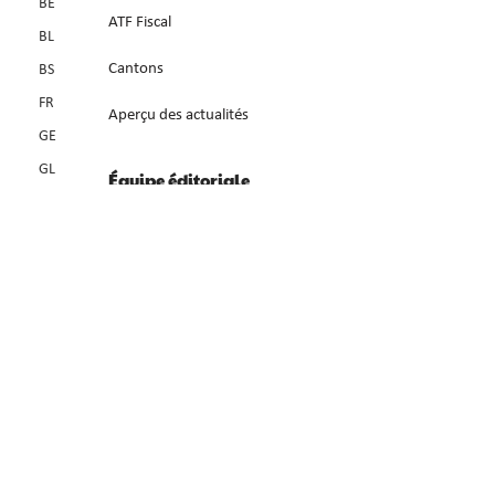
BE
ATF Fiscal
BL
Cantons
BS
FR
Aperçu des actualités
GE
GL
Équipe éditoriale
GR
A propos de SwissTax
JU
LU
Contact
NE
NW
OW
SG
SH
SO